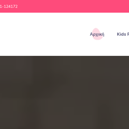
1-124172
Αρχική
Kids 