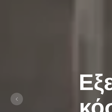
Εξ
κό