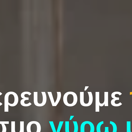
ερευνούμε
σμο
γύρω 