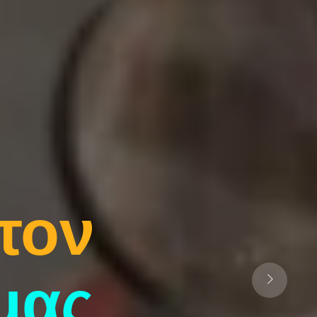
τον
μας